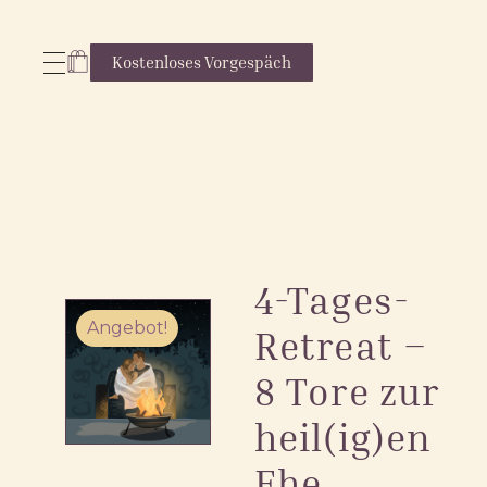
Kostenloses Vorgespäch
4-Tages-
Angebot!
Retreat –
8 Tore zur
heil(ig)en
Ehe