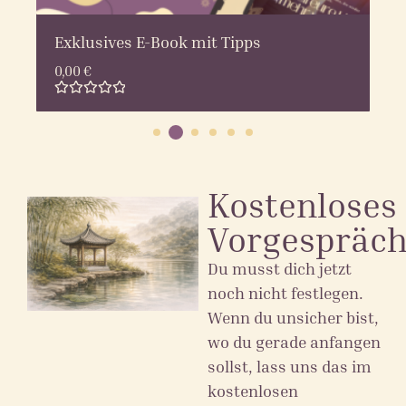
Exklusives E-Book mit Tipps
0,00
€
Bewertet
mit
0
von
5
Kostenloses
Vorgespräc
Du musst dich jetzt
noch nicht festlegen.
Wenn du unsicher bist,
wo du gerade anfangen
sollst, lass uns das im
kostenlosen