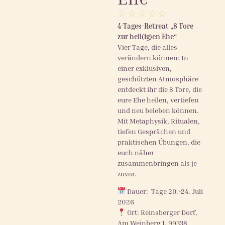
☆
☆
☆
☆
☆
4-Tages-Retreat „8 Tore
zur heil(ig)en Ehe“
Vier Tage, die alles
verändern können: In
einer exklusiven,
geschützten Atmosphäre
entdeckt ihr die 8 Tore, die
eure Ehe heilen, vertiefen
und neu beleben können.
Mit Metaphysik, Ritualen,
tiefen Gesprächen und
praktischen Übungen, die
euch näher
zusammenbringen als je
zuvor.
Dauer: Tage 20.-24. Juli
2026
Ort: Reinsberger Dorf,
Am Weinberg 1, 99338