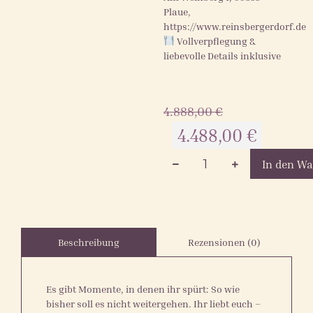
Plaue,
https://www.reinsbergerdorf.de
Vollverpflegung &
liebevolle Details inklusive
4.888,00
€
4.488,00
€
In den W
Rezensionen (0)
Beschreibung
Es gibt Momente, in denen ihr spürt: So wie
bisher soll es nicht weitergehen. Ihr liebt euch –